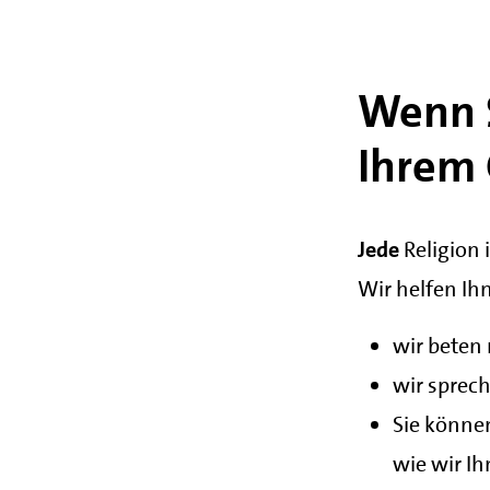
Wenn S
Ihrem
Jede
Religion i
Wir helfen Ih
wir beten
wir sprec
Sie könne
wie wir I