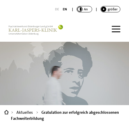
nhalt springen
DE
EN
|
KONTRAST
An
|
SCHRIFT
größer
You
Aktuelles
Gratulation zur erfolgreich abgeschlossenen
are
Fachweiterbildung
here: