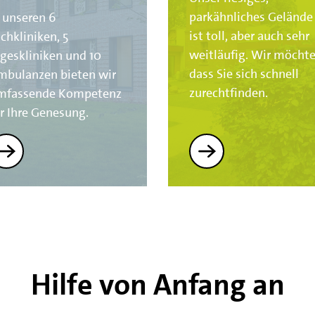
parkähnliches Gelände
 unseren 6
ist toll, aber auch sehr
chkliniken, 5
weitläufig. Wir möchte
geskliniken und 10
dass Sie sich schnell
mbulanzen bieten wir
zurechtfinden.
mfassende Kompetenz
r Ihre Genesung.
Hilfe von Anfang an