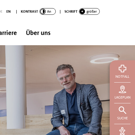
DE
EN
|
KONTRAST
An
|
SCHRIFT
größer
arriere
Über uns
NOTFALL
LAGEPLAN
SUCHE