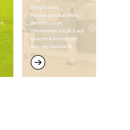
Hospitation,
Nachwuchsakademie,
n,
Benefits u.v.m. -
informieren Sie sich auf
unserer Karriereseite,
was uns ausmacht