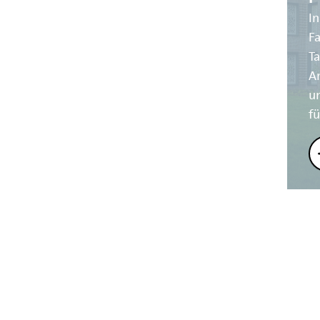
In
Fa
Ta
A
u
fü