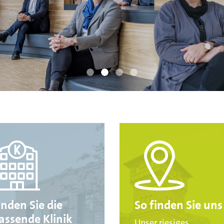
.
inden Sie die
So finden Sie uns
assende Klinik
Unser riesiges,