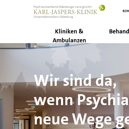
 springen
Zur Hauptnavigation springen
KON
Kliniken &
Behand
Ambulanzen
Modernste
Versorgung u
Arbeitsbedi