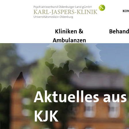
 springen
Zur Hauptnavigation springen
KON
Kliniken &
Behand
Ambulanzen
Aktuelles aus
KJK