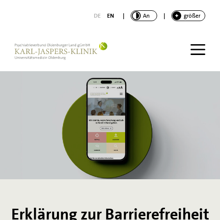
nhalt springen
DE
EN
|
KONTRAST
An
|
SCHRIFT
größer
Erklärung zur Barrierefreiheit