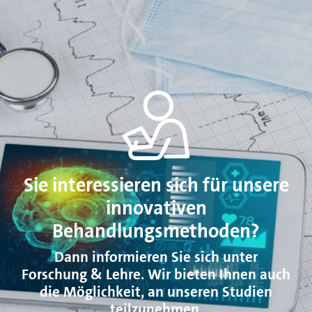
Sie interessieren sich für unsere
innovativen
Behandlungsmethoden?
Dann informieren Sie sich unter
Forschung & Lehre. Wir bieten Ihnen auch
die Möglichkeit, an unseren Studien
teilzunehmen.