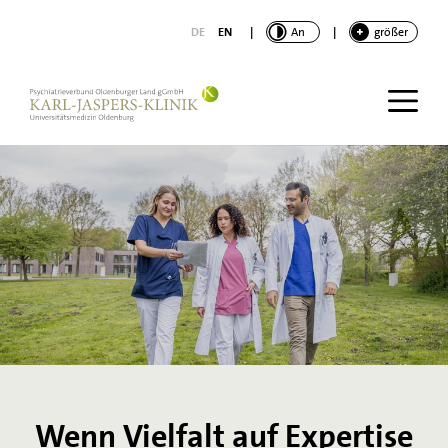
nhalt springen
DE
EN
|
KONTRAST
An
|
SCHRIFT
größer
Wenn Vielfalt auf Expertise