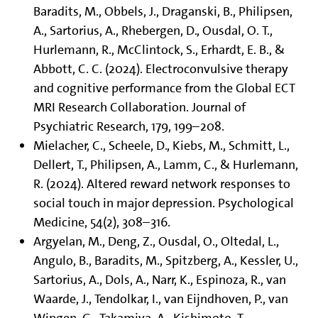
Baradits, M., Obbels, J., Draganski, B., Philipsen,
A., Sartorius, A., Rhebergen, D., Ousdal, O. T.,
Hurlemann, R., McClintock, S., Erhardt, E. B., &
Abbott, C. C. (2024). Electroconvulsive therapy
and cognitive performance from the Global ECT
MRI Research Collaboration. Journal of
Psychiatric Research, 179, 199–208.
Mielacher, C., Scheele, D., Kiebs, M., Schmitt, L.,
Dellert, T., Philipsen, A., Lamm, C., & Hurlemann,
R. (2024). Altered reward network responses to
social touch in major depression. Psychological
Medicine, 54(2), 308–316.
Argyelan, M., Deng, Z., Ousdal, O., Oltedal, L.,
Angulo, B., Baradits, M., Spitzberg, A., Kessler, U.,
Sartorius, A., Dols, A., Narr, K., Espinoza, R., van
Waarde, J., Tendolkar, I., van Eijndhoven, P., van