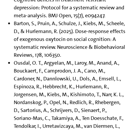
depression: Protocol for a systematic review and
meta-analysis. BMJ Open, 15(7), e094247.
Barton, S., Pruin, A., Schulze, J., Kiebs, M., Scheele,
D., & Hurlemann, R. (2025). Dose-response effects
of exogenous oxytocin on social cognition: A
systematic review. Neuroscience & Biobehavioral
Reviews, 178, 106350.
Ousdal, O. T., Argyelan, M., Laroy, M., Anand, A.,
Bouckaert, F., Camprodon, J. A., Cano, M.,
Cardoner, N., Dannlowski, U., Dols, A., Emsell, L.,
Espinoza, R., Hebbrecht, K., Hurlemann, R.,
Jorgensen, M., Kiebs, M., Kishimoto, T., Narr, K. L.,
Nordanskog, P., Opel, N., Redlich, R., Rhebergen,
D., Sartorius, A., Schrijvers, D., Sienaert, P.,
Soriano-Mas, C., Takamiya, A., Ten Doesschate, F.,
Tendolkar, I., Urretavizcaya, M., van Diermen, L.,