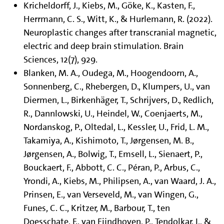
Kricheldorff, J., Kiebs, M., Göke, K., Kasten, F.,
Herrmann, C. S., Witt, K., & Hurlemann, R. (2022).
Neuroplastic changes after transcranial magnetic,
electric and deep brain stimulation. Brain
Sciences, 12(7), 929.
Blanken, M. A., Oudega, M., Hoogendoorn, A.,
Sonnenberg, C., Rhebergen, D., Klumpers, U., van
Diermen, L., Birkenhäger, T., Schrijvers, D., Redlich,
R., Dannlowski, U., Heindel, W., Coenjaerts, M.,
Nordanskog, P., Oltedal, L., Kessler, U., Frid, L. M.,
Takamiya, A., Kishimoto, T., Jørgensen, M. B.,
Jørgensen, A., Bolwig, T., Emsell, L., Sienaert, P.,
Bouckaert, F., Abbott, C. C., Péran, P., Arbus, C.,
Yrondi, A., Kiebs, M., Philipsen, A., van Waard, J. A.,
Prinsen, E., van Verseveld, M., van Wingen, G.,
Funes, C. C., Kritzer, M., Barbour, T., ten
Doesschate, F., van Eijndhoven, P., Tendolkar, I., &