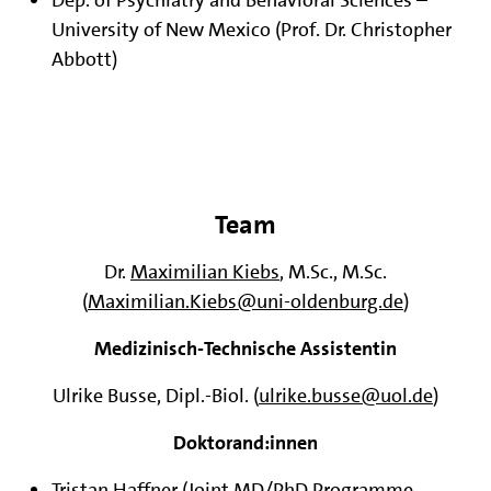
Dep. of Psychiatry and Behavioral Sciences –
University of New Mexico (Prof. Dr. Christopher
Abbott)
Team
Dr.
Maximilian Kiebs
, M.Sc., M.Sc.
(
Maximilian.Kiebs@uni-oldenburg.de
)
Medizinisch-Technische Assistentin
Ulrike Busse, Dipl.-Biol. (
ulrike.busse@uol.de
)
Doktorand:innen
Tristan Haffner (Joint MD/PhD Programme