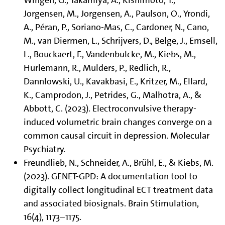
Wingen, G., Takamiya, A., Kishimoto, T.,
Jorgensen, M., Jorgensen, A., Paulson, O., Yrondi,
A., Péran, P., Soriano-Mas, C., Cardoner, N., Cano,
M., van Diermen, L., Schrijvers, D., Belge, J., Emsell,
L., Bouckaert, F., Vandenbulcke, M., Kiebs, M.,
Hurlemann, R., Mulders, P., Redlich, R.,
Dannlowski, U., Kavakbasi, E., Kritzer, M., Ellard,
K., Camprodon, J., Petrides, G., Malhotra, A., &
Abbott, C. (2023). Electroconvulsive therapy-
induced volumetric brain changes converge on a
common causal circuit in depression. Molecular
Psychiatry.
Freundlieb, N., Schneider, A., Brühl, E., & Kiebs, M.
(2023). GENET-GPD: A documentation tool to
digitally collect longitudinal ECT treatment data
and associated biosignals. Brain Stimulation,
16(4), 1173–1175.