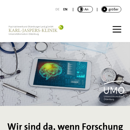
nhalt springen
DE
EN
|
KONTRAST
An
|
SCHRIFT
größer
Wir sind da, wenn Forschung