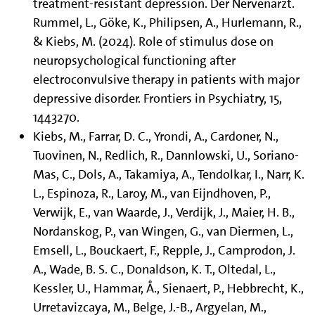
treatment-resistant depression. Der Nervenarzt.
Rummel, L., Göke, K., Philipsen, A., Hurlemann, R.,
& Kiebs, M. (2024). Role of stimulus dose on
neuropsychological functioning after
electroconvulsive therapy in patients with major
depressive disorder. Frontiers in Psychiatry, 15,
1443270.
Kiebs, M., Farrar, D. C., Yrondi, A., Cardoner, N.,
Tuovinen, N., Redlich, R., Dannlowski, U., Soriano-
Mas, C., Dols, A., Takamiya, A., Tendolkar, I., Narr, K.
L., Espinoza, R., Laroy, M., van Eijndhoven, P.,
Verwijk, E., van Waarde, J., Verdijk, J., Maier, H. B.,
Nordanskog, P., van Wingen, G., van Diermen, L.,
Emsell, L., Bouckaert, F., Repple, J., Camprodon, J.
A., Wade, B. S. C., Donaldson, K. T., Oltedal, L.,
Kessler, U., Hammar, Å., Sienaert, P., Hebbrecht, K.,
Urretavizcaya, M., Belge, J.-B., Argyelan, M.,