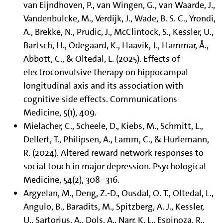
van Eijndhoven, P., van Wingen, G., van Waarde, J.,
Vandenbulcke, M., Verdijk, J., Wade, B. S. C., Yrondi,
A., Brekke, N., Prudic, J., McClintock, S., Kessler, U.,
Bartsch, H., Odegaard, K., Haavik, J., Hammar, Å.,
Abbott, C., & Oltedal, L. (2025). Effects of
electroconvulsive therapy on hippocampal
longitudinal axis and its association with
cognitive side effects. Communications
Medicine, 5(1), 409.
Mielacher, C., Scheele, D., Kiebs, M., Schmitt, L.,
Dellert, T., Philipsen, A., Lamm, C., & Hurlemann,
R. (2024). Altered reward network responses to
social touch in major depression. Psychological
Medicine, 54(2), 308–316.
Argyelan, M., Deng, Z.-D., Ousdal, O. T., Oltedal, L.,
Angulo, B., Baradits, M., Spitzberg, A. J., Kessler,
U., Sartorius, A., Dols, A., Narr, K. L., Espinoza, R.,