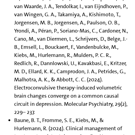
van Waarde, J. A., Tendolkar, I., van Eijndhoven, P.,
van Wingen, G. A., Takamiya, A., Kishimoto, T.,
Jorgensen, M. B., Jorgensen, A., Paulson, O. B.,
Yrondi, A., Péran, P., Soriano-Mas, C., Cardoner, N.,
Cano, M., van Diermen, L., Schrijvers, D., Belge, J.-
B., Emsell, L., Bouckaert, F., Vandenbulcke, M.,
Kiebs, M., Hurlemann, R., Mulders, P. C. R.,
Redlich, R., Dannlowski, U., Kavakbasi, E., Kritzer,
M. D., Ellard, K. K., Camprodon, J. A., Petrides, G.,
Malhotra, A. K., & Abbott, C. C. (2024).
Electroconvulsive therapy-induced volumetric
brain changes converge on a common causal
circuit in depression. Molecular Psychiatry, 29(2),
229– 237.
Baune, B. T., Fromme, S. E., Kiebs, M., &
Hurlemann, R. (2024). Clinical management of