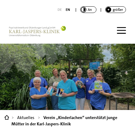
nhalt springen
DE
EN
|
KONTRAST
An
|
SCHRIFT
größer
You
Aktuelles
Verein „Kinderlachen“ unterstützt junge
are
Mütter in der Karl-Jaspers-Klinik
here: