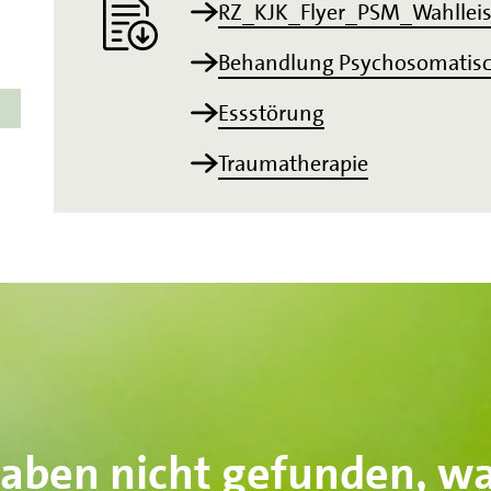
RZ_KJK_Flyer_PSM_Wahllei
Behandlung Psychosomatisc
Essstörung
Traumatherapie
haben nicht gefunden, wa