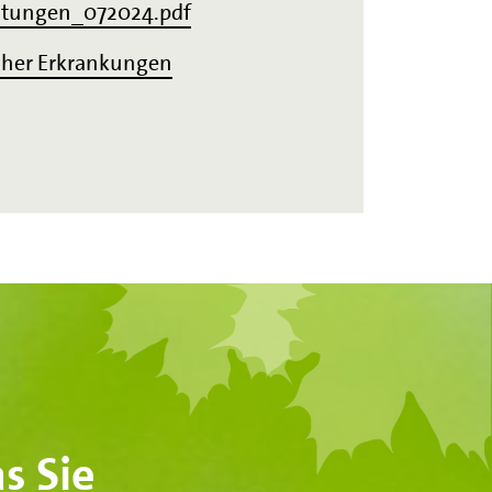
stungen_072024.pdf
her Erkrankungen
s Sie