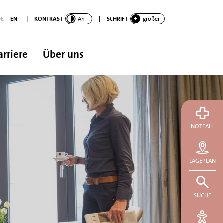
DE
EN
|
KONTRAST
An
|
SCHRIFT
größer
arriere
Über uns
NOTFALL
LAGEPLAN
SUCHE