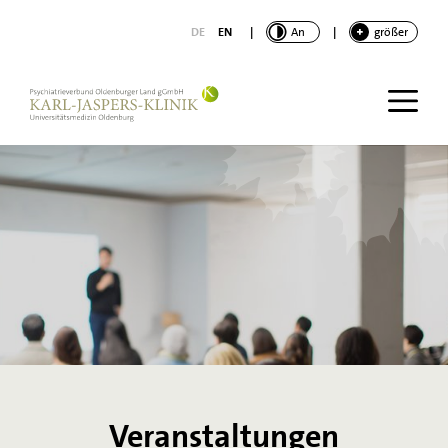
nhalt springen
DE
EN
|
KONTRAST
An
|
SCHRIFT
größer
Veranstaltungen