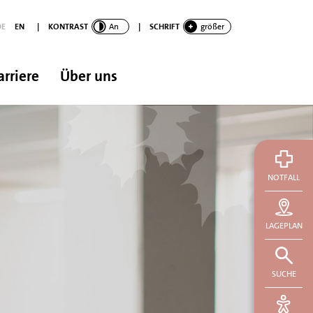
DE
EN
|
KONTRAST
An
|
SCHRIFT
größer
arriere
Über uns
NOTFALL
LAGEPLAN
SUCHE