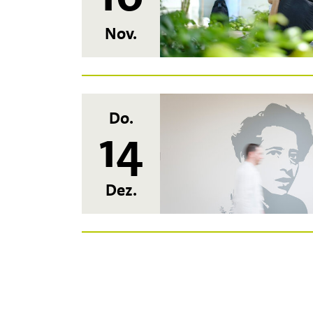
Nov.
Do.
14
Dez.