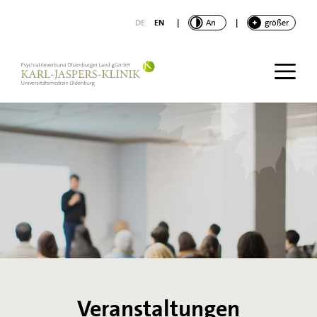
nhalt springen
DE
EN
|
KONTRAST
An
|
SCHRIFT
größer
Veranstaltungen